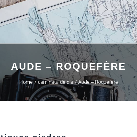
AUDE – ROQUEFÈRE
Home
caminata de día
Aude – Roquefère