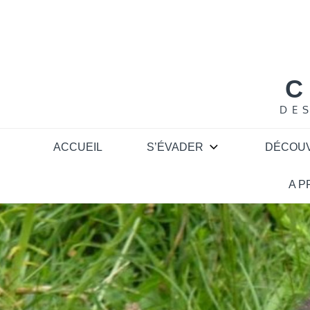
Skip
to
content
C
DE
ACCUEIL
S’ÉVADER
DÉCOU
A 