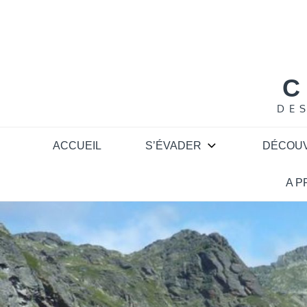
Skip
to
content
C
DE
ACCUEIL
S’ÉVADER
DÉCOU
A 