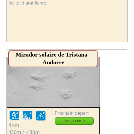
facile et gratifiante.
Mirador solaire de Tristana -
Andorre
Prochain départ
Dim 28 Fév 27
4 km
430m / -430m