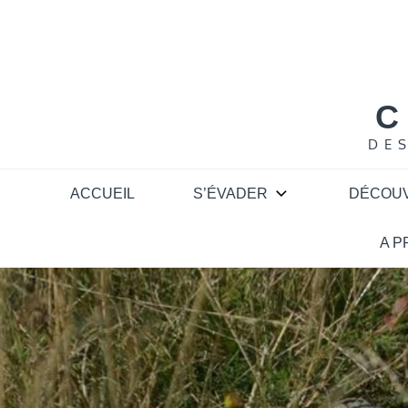
Skip
to
content
C
DE
ACCUEIL
S’ÉVADER
DÉCOU
A 