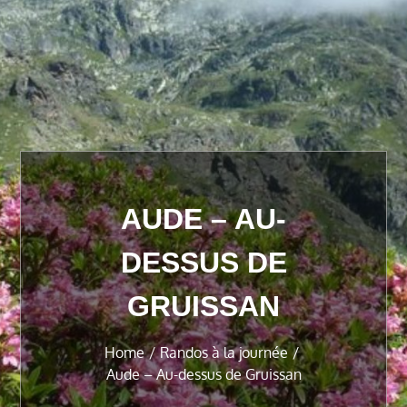
AUDE – AU-
DESSUS DE
GRUISSAN
Home
Randos à la journée
Aude – Au-dessus de Gruissan