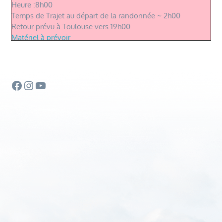
Heure :8h00
Temps de Trajet au départ de la randonnée ~ 2h00
Retour prévu à Toulouse vers 19h00
Matériel à prévoir
Facebook
Instagram
YouTube