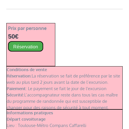
inventaires botaniques, des descriptions et cartes de
végétations. Formatrice en botanique, elle intervient
pour l'Ecole lyonnaise des plantes médicinales et des
savoirs naturels (ELPM, école basée à Lyon avec une
Prix par personne
antenne à Montégut (65), sur le piémont des Pyrénées
50€
centrales). Auteure d'une remarquable flore des
Pyrénées (
Découvrir la flore des Pyrénées
), c'est donc
Réservation
l'accompagnatrice idéale pour cette belle sortie
thématique.
Conditions de vente
Réservation
:La réservation se fait de préférence par le site
web au plus tard 2 jours avant la date de l’excursion.
Paiement
: Le payement se fait le jour de l'excursion
Sécurité
:L’accompagnateur reste dans tous les cas maître
du programme de randonnée qui est susceptible de
changer pour des raisons de sécurité à tout moment.
Informations pratiques
Départ covoiturage
Lieu : Toulouse-Métro Compans Caffarelli