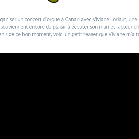
d’organiser un concert d’orgue à Canari avec Viviane Loriaut, une
souviennent encore du plaisir à écouter son mari et facteur d’o
enir de ce bon moment, voici un petit teaser que Viviane m’a 