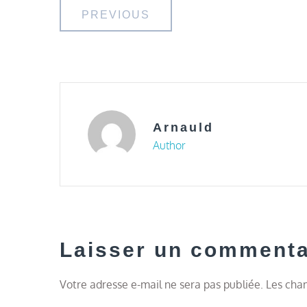
Navigation
PREVIOUS
de
l’article
Arnauld
Author
Laisser un commenta
Votre adresse e-mail ne sera pas publiée.
Les cham