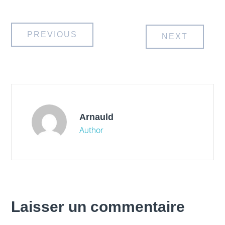
Navigation
PREVIOUS
NEXT
de
l’article
Arnauld
Author
Laisser un commentaire