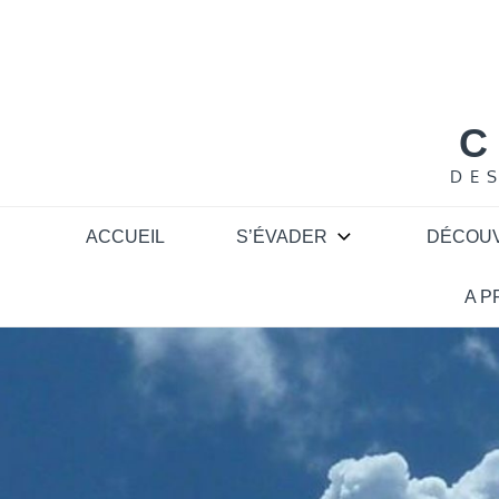
Skip
to
content
C
DE
ACCUEIL
S’ÉVADER
DÉCOU
A 