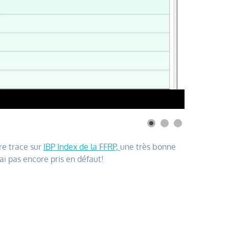
re trace sur
IBP Index de la FFRP,
une très bonne
ai pas encore pris en défaut!