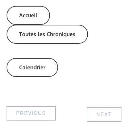
Accueil
Toutes les Chroniques
Calendrier
Navigation
PREVIOUS
NEXT
de