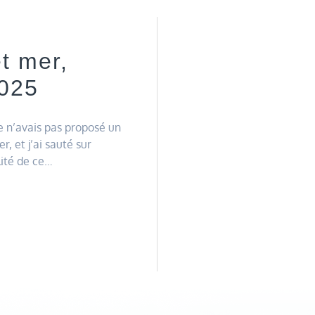
et mer,
025
e n’avais pas proposé un
r, et j’ai sauté sur
lité de ce…