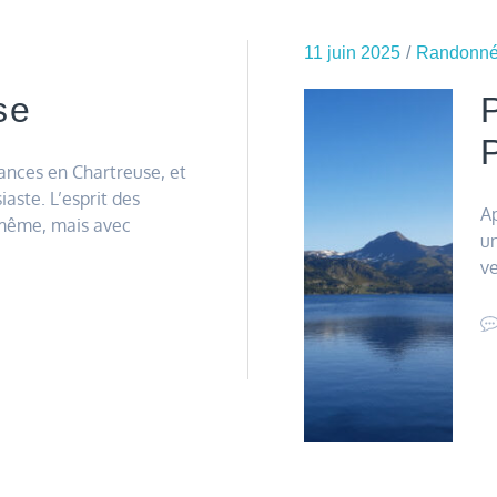
11 juin 2025
Randonné
se
sances en Chartreuse, et
iaste. L’esprit des
Ap
 même, mais avec
un
ve