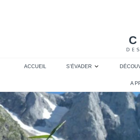
Skip
to
content
C
DE
ACCUEIL
S’ÉVADER
DÉCOU
A 