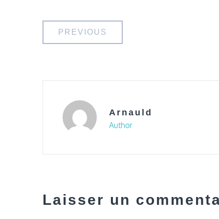
Navigation
PREVIOUS
de
l’article
Arnauld
Author
Laisser un commenta