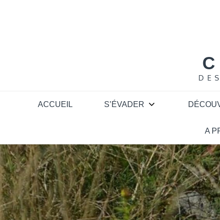
Skip
to
content
C
DE
ACCUEIL
S’ÉVADER
DÉCOU
A 