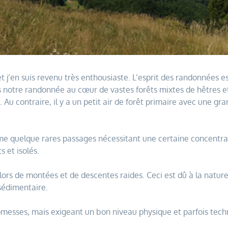
et j’en suis revenu très enthousiaste. L’esprit des randonnées 
tre randonnée au cœur de vastes forêts mixtes de hêtres et d
s. Au contraire, il y a un petit air de forêt primaire avec une g
ême quelque rares passages nécessitant une certaine concentrat
s et isolés.
rs de montées et de descentes raides. Ceci est dû à la nature 
sédimentaire.
omesses, mais exigeant un bon niveau physique et parfois techn