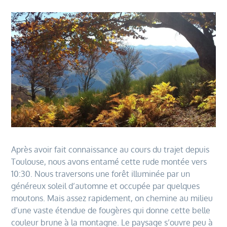
Après avoir fait connaissance au cours du trajet depuis
Toulouse, nous avons entamé cette rude montée vers
10:30. Nous traversons une forêt illuminée par un
généreux soleil d’automne et occupée par quelques
moutons. Mais assez rapidement, on chemine au milieu
d’une vaste étendue de fougères qui donne cette belle
couleur brune à la montagne. Le paysage s’ouvre peu à