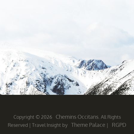
Chemins Occitans
Copyright © 2026
. All Rights
Theme Palace
RGPD
Reserved
|
Travel Insight by
|