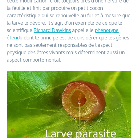
cette modification, croit toujours près d’une nervure de
la feuille et finit par produire un petit cocon
caractéristique qui se renouvelle au fur et à mesure que
la larve le dévore. Il s’agit d’un exemple de ce que le
scientifique
Richard Dawkins
appelle le
phénotype
étendu
dont le principe est de considérer que les gènes
ne sont pas seulement responsables de l’aspect
physique des êtres vivants mais déterminent aussi un
aspect comportemental.