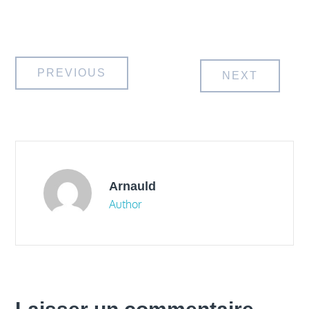
Navigation
PREVIOUS
NEXT
de
l’article
Arnauld
Author