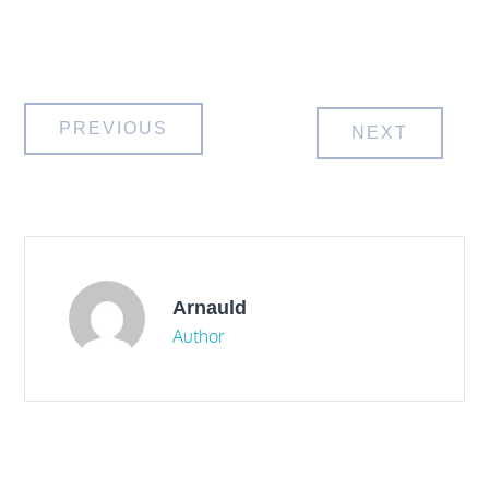
Navigation
PREVIOUS
NEXT
de
l’article
Arnauld
Author