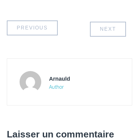
Navigation
PREVIOUS
NEXT
de
l’article
Arnauld
Author
Laisser un commentaire