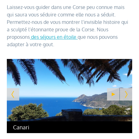
Laissez-vous guider dans une Corse peu connue mais
qui saura vous séduire comme elle nous a séduit.
Permettez-nous de vous montrer l’invisible histoire qui
a sculpté l’étonnante proue de la Corse. Nous
proposons
des séjours en étoile
que nous pouvons
adapter à votre gout.
Canari