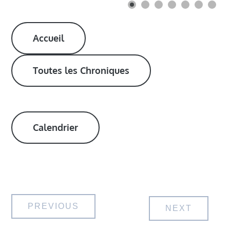
Accueil
Toutes les Chroniques
Calendrier
Navigation
PREVIOUS
NEXT