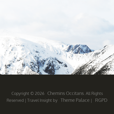
Chemins Occitans
Copyright © 2026
. All Rights
Theme Palace
RGPD
Reserved
|
Travel Insight by
|