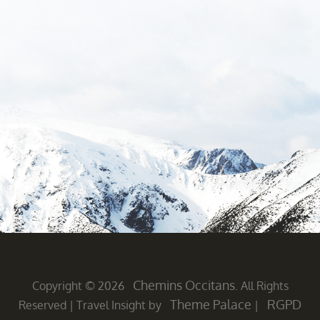
Chemins Occitans
Copyright © 2026
. All Rights
Theme Palace
RGPD
Reserved
|
Travel Insight by
|