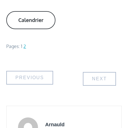
Calendrier
Pages:
1
2
Navigation
PREVIOUS
NEXT
de
l’article
Arnauld